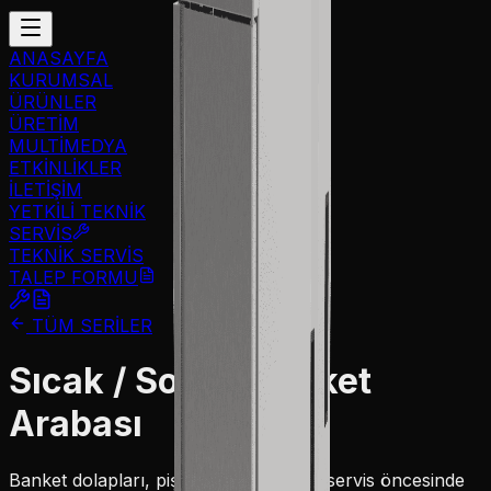
ANASAYFA
KURUMSAL
ÜRÜNLER
ÜRETİM
MULTİMEDYA
ETKİNLİKLER
İLETİŞİM
YETKİLİ TEKNİK
SERVİS
TEKNİK SERVİS
TALEP FORMU
TÜM SERİLER
Sıcak / Soğuk Banket
Arabası
Banket dolapları, pişirilmiş yemeklerin servis öncesinde