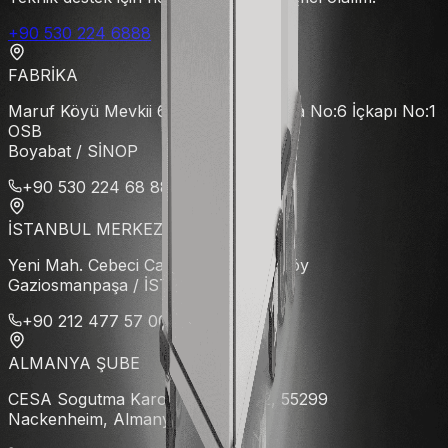
+90 530 224 6888
FABRİKA
Maruf Köyü Mevkii 6 nolu Cd. 102. Ada No:6 İçkapı No:1
OSB
Boyabat / SİNOP
+90 530 224 68 88
İSTANBUL MERKEZ
Yeni Mah. Cebeci Cad. No:72 Küçükköy
Gaziosmanpaşa / İSTANBUL
+90 212 477 57 00
ALMANYA ŞUBE
CESA Sogutma Karolingerstraße 2, 55299
Nackenheim, Almanya