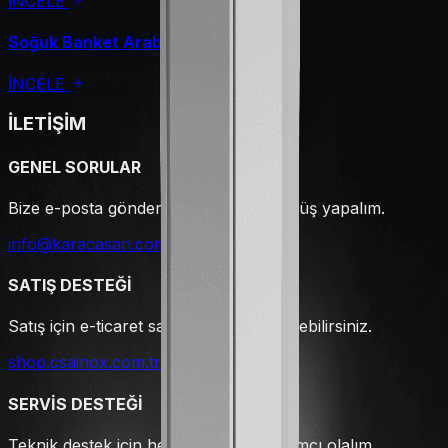
İNCELE
Soğuk Banket Arabası
İNCELE
İLETİŞİM
GENEL SORULAR
Bize e-posta gönderin hemen geri dönüş yapalım.
info@karacasan.com
SATIŞ DESTEĞİ
Satış için e-ticaret sayfamızı ziyaret edebilirsiniz.
shop.csainox.com.tr
SERVİS DESTEĞİ
Teknik destek için hemen arayın yardımcı olalım.