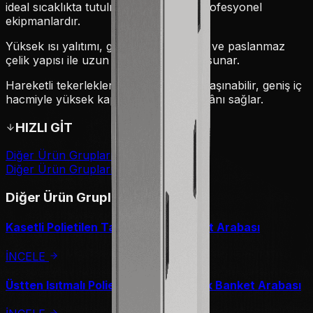
ideal sıcaklıkta tutulmasını sağlayan profesyonel
ekipmanlardır.
Yüksek ısı yalıtımı, güçlü ısıtma sistemi ve paslanmaz
çelik yapısı ile uzun süreli dayanıklılık sunar.
Hareketli tekerlekleri sayesinde kolay taşınabilir, geniş iç
hacmiyle yüksek kapasitede servis imkânı sağlar.
HIZLI GİT
Diğer Ürün Grupları
Diğer Ürün Grupları
Diğer Ürün Grupları
Kasetli Polietilen Tablalı Sıcak Banket Arabası
İNCELE
Üstten Isıtmalı Polietilen Tablalı Sıcak Banket Arabası