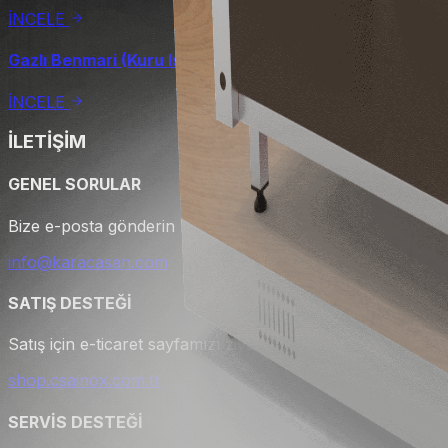
İNCELE
Gazlı Benmari (Kuru Isıtmalı) - 280 cm
İNCELE
İLETİŞİM
GENEL SORULAR
Bize e-posta gönderin hemen geri dönüş yapalım.
info@karacasan.com
SATIŞ DESTEĞİ
Satış için e-ticaret sayfamızı ziyaret edebilirsiniz.
shop.csainox.com.tr
SERVİS DESTEĞİ