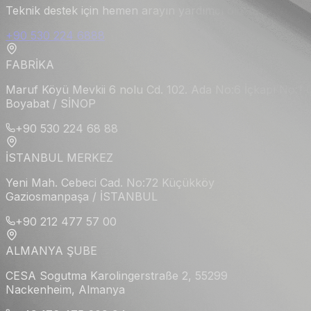
Teknik destek için hemen arayın yardımcı olalım.
+90 530 224 6888
FABRİKA
Maruf Köyü Mevkii 6 nolu Cd. 102. Ada No:6 İçkapı No:1
Boyabat / SİNOP
+90 530 224 68 88
İSTANBUL MERKEZ
Yeni Mah. Cebeci Cad. No:72 Küçükköy
Gaziosmanpaşa / İSTANBUL
+90 212 477 57 00
ALMANYA ŞUBE
CESA Sogutma Karolingerstraße 2, 55299
Nackenheim, Almanya