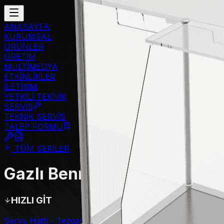
ANASAYFA
KURUMSAL
ÜRÜNLER
ÜRETİM
MULTİMEDYA
ETKİNLİKLER
İLETİŞİM
YETKİLİ TEKNİK
SERVİS
TEKNİK SERVİS
TALEP FORMU
TÜM SERİLER
Gazlı Benmari
HIZLI GİT
Servis Hattı - Tezgahlar