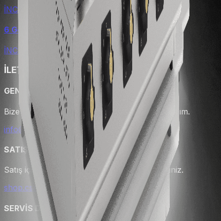
İNCELE
6 Göz Gazlı Ocak
İNCELE
İLETİŞİM
GENEL SORULAR
Bize e-posta gönderin hemen geri dönüş yapalım.
info@karacasan.com
SATIŞ DESTEĞİ
Satış için e-ticaret sayfamızı ziyaret edebilirsiniz.
shop.csainox.com.tr
SERVİS DESTEĞİ