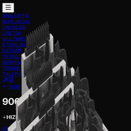
ANASAYFA
KURUMSAL
ÜRÜNLER
ÜRETİM
MULTİMEDYA
ETKİNLİKLER
İLETİŞİM
YETKİLİ TEKNİK
SERVİS
TEKNİK SERVİS
TALEP FORMU
TÜM SERİLER
900 Serisi Ocak
HIZLI GİT
900 Serisi