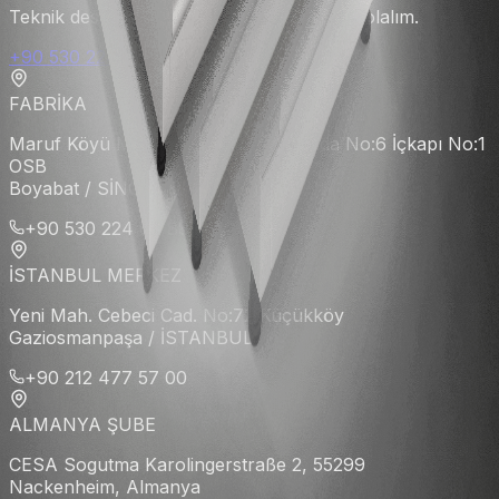
Teknik destek için hemen arayın yardımcı olalım.
+90 530 224 6888
FABRİKA
Maruf Köyü Mevkii 6 nolu Cd. 102. Ada No:6 İçkapı No:1
OSB
Boyabat / SİNOP
+90 530 224 68 88
İSTANBUL MERKEZ
Yeni Mah. Cebeci Cad. No:72 Küçükköy
Gaziosmanpaşa / İSTANBUL
+90 212 477 57 00
ALMANYA ŞUBE
CESA Sogutma Karolingerstraße 2, 55299
Nackenheim, Almanya