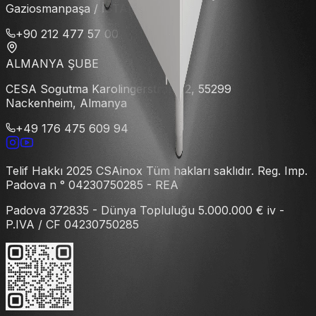
Gaziosmanpaşa / İSTANBUL
+90 212 477 57 00
ALMANYA ŞUBE
CESA Sogutma Karolingerstraße 2, 55299
Nackenheim, Almanya
+49 176 475 609 94
Telif Hakkı 2025 CSAinox Tüm hakları saklıdır. Reg. Imp.
Padova n ° 04230750285 - REA
Padova 372835 - Dünya Topluluğu 5.000.000 € iv -
P.IVA / CF 04230750285