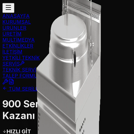
ANASAYFA
KURUMSAL
ÜRÜNLER
ÜRETİM
MULTİMEDYA
ETKİNLİKLER
İLETİŞİM
YETKİLİ TEKNİK
SERVİS
TEKNİK SERVİS
TALEP FORMU
TÜM SERİLER
900 Serisi Kaynatma
Kazanı
HIZLI GİT