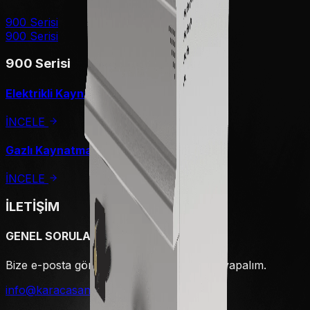
900 Serisi
900 Serisi
900 Serisi
Elektrikli Kaynatma Kazanı
İNCELE
Gazlı Kaynatma Kazanı
İNCELE
İLETİŞİM
GENEL SORULAR
Bize e-posta gönderin hemen geri dönüş yapalım.
info@karacasan.com