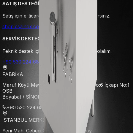
SATIŞ DESTEĞİ
Satış için e-ticaret sayfamızı ziyaret edebilirsiniz.
shop.csainox.com.tr
SERVİS DESTEĞİ
Teknik destek için hemen arayın yardımcı olalım.
+90 530 224 6888
FABRİKA
Maruf Köyü Mevkii 6 nolu Cd. 102. Ada No:6 İçkapı No:1
OSB
Boyabat / SİNOP
+90 530 224 68 88
İSTANBUL MERKEZ
Yeni Mah. Cebeci Cad. No:72 Küçükköy