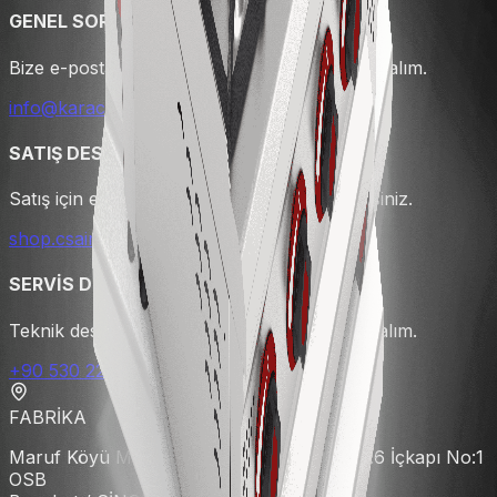
GENEL SORULAR
Bize e-posta gönderin hemen geri dönüş yapalım.
info@karacasan.com
SATIŞ DESTEĞİ
Satış için e-ticaret sayfamızı ziyaret edebilirsiniz.
shop.csainox.com.tr
SERVİS DESTEĞİ
Teknik destek için hemen arayın yardımcı olalım.
+90 530 224 6888
FABRİKA
Maruf Köyü Mevkii 6 nolu Cd. 102. Ada No:6 İçkapı No:1
OSB