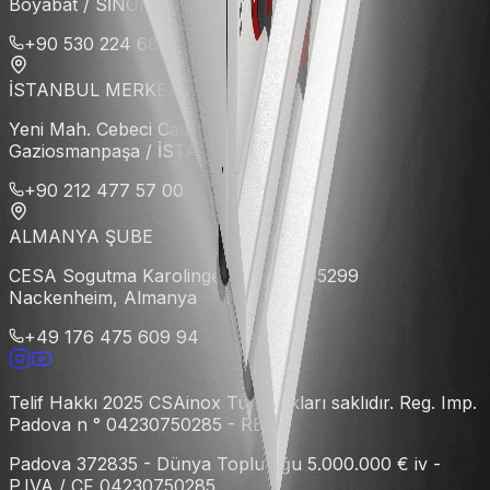
Boyabat / SİNOP
+90 530 224 68 88
İSTANBUL MERKEZ
Yeni Mah. Cebeci Cad. No:72 Küçükköy
Gaziosmanpaşa / İSTANBUL
+90 212 477 57 00
ALMANYA ŞUBE
CESA Sogutma Karolingerstraße 2, 55299
Nackenheim, Almanya
+49 176 475 609 94
Telif Hakkı 2025 CSAinox Tüm hakları saklıdır. Reg. Imp.
Padova n ° 04230750285 - REA
Padova 372835 - Dünya Topluluğu 5.000.000 € iv -
P.IVA / CF 04230750285