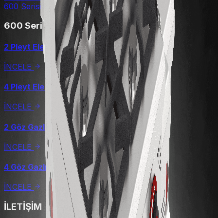
600 Serisi
600 Serisi
2 Pleyt Elektrikli Ocak
İNCELE
4 Pleyt Elektrikli Ocak
İNCELE
2 Göz Gazlı Ocak
İNCELE
4 Göz Gazlı Ocak
İNCELE
İLETİŞİM