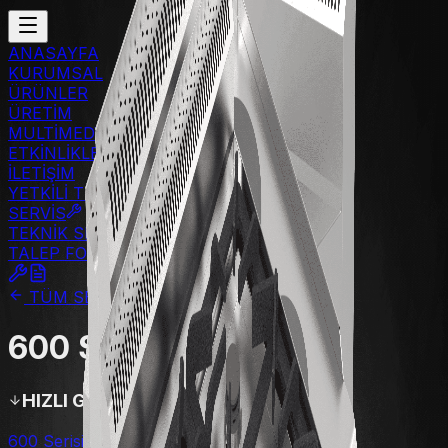
ANASAYFA
KURUMSAL
ÜRÜNLER
ÜRETİM
MULTİMEDYA
ETKİNLİKLER
İLETİŞİM
YETKİLİ TEKNİK
SERVİS
TEKNİK SERVİS
TALEP FORMU
TÜM SERİLER
600 Serisi Ocak
HIZLI GİT
600 Serisi