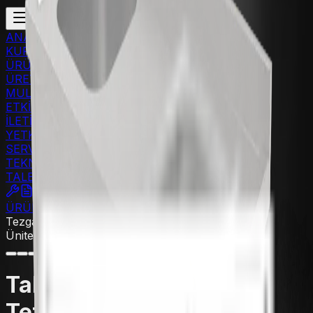
ANASAYFA
KURUMSAL
ÜRÜNLER
ÜRETİM
MULTİMEDYA
ETKİNLİKLER
İLETİŞİM
YETKİLİ TEKNİK
SERVİS
TEKNİK SERVİS
TALEP FORMU
ÜRÜNLER
Servis Hattı - Tezgahlar
Ünite ve
Tezgahlar
Ünite ve Tezgahlar
Taban Rafsız Tek Evyeli
Tezgah