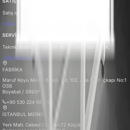
SATIŞ DESTEĞİ
Satış için e-ticaret sayfamızı ziyaret edebilirsiniz.
shop.csainox.com.tr
SERVİS DESTEĞİ
Teknik destek için hemen arayın yardımcı olalım.
+90 530 224 6888
FABRİKA
Maruf Köyü Mevkii 6 nolu Cd. 102. Ada No:6 İçkapı No:1
OSB
Boyabat / SİNOP
+90 530 224 68 88
İSTANBUL MERKEZ
Yeni Mah. Cebeci Cad. No:72 Küçükköy