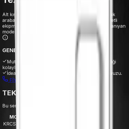
Alt kısmının tamamen açık olması sayesinde bulaşık
arabası, çöp kovası veya erzak arabası gibi hareketli
ekipmanların kolayca altına girebilmesine olanak tanıyan
model.
GENEL ÖZELLİKLER
Mutfakta esnek alan kullanımı yaratan ve temizliği
kolaylaştıran açık alt tasarım.
İdeal derinliğe sahip paslanmaz çelik yıkama havuzu.
FİYAT AL / İLETİŞİM
TEKNİK VERİLER & MODELLER
Bu seriye ait tüm modellerin detaylı teknik verileri.
MODEL KODU
NET EBAT (mm)
KRCS.TSTECT.1360
1300x600x850