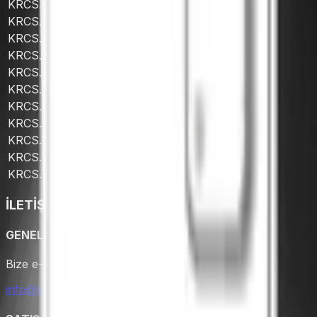
KRCS.TSTECT.1370
1300x700x850
KRCS.TSTECT.1460
1400x600x850
KRCS.TSTECT.1470
1400x700x850
KRCS.TSTECT.1560
1500x600x850
KRCS.TSTECT.1570
1500x700x850
KRCS.TSTECT.1660
1600x600x850
KRCS.TSTECT.1670
1600x700x850
KRCS.TSTECT.1760
1700x600x850
KRCS.TSTECT.1770
1700x700x850
KRCS.TSTECT.1860
1800x600x850
KRCS.TSTECT.1870
1800x700x850
İLETİŞİM
GENEL SORULAR
Bize e-posta gönderin hemen geri dönüş yapalım.
info@karacasan.com