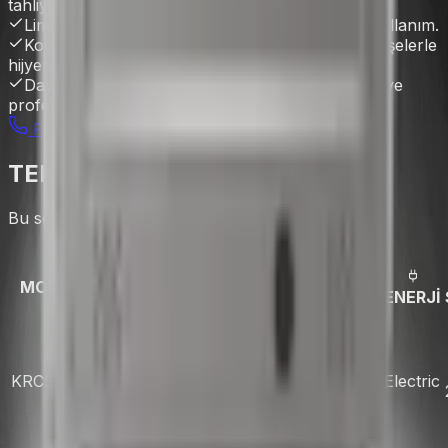
tahliye musluğu.
Limit termostat ile aşırı ısınmaya karşı güvenli kullanım.
Kolay temizlenebilir iç hazne ve yuvarlatılmış köşelerle
hijyenik tasarım.
Dayanıklı paslanmaz çelik gövde, uzun ömürlü ve
profesyonel kullanım için tasarlandı.
FİYAT AL / İLETİŞİM
TEKNİK VERİLER & MODELLER
Bu seriye ait tüm modellerin detaylı teknik verileri.
NET
MODEL KODU
EBAT
KAPASİTE
AĞIRLIK
GÜÇ
ENERJİ
(mm)
220V
850
- 50
x
KRCS.SSUT.857
2 GN 1/1
13 kg
Hz
Electric
700
2,5
x 350
kW