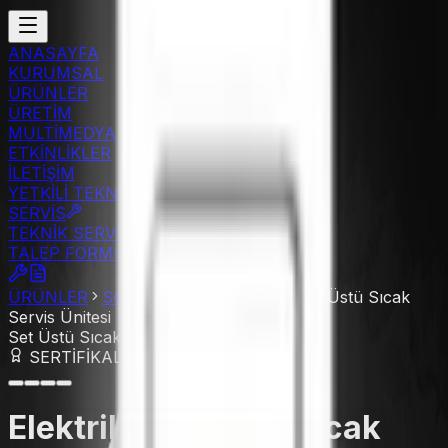
ANASAYFA
KURUMSAL
ÜRÜNLER
ÜRETİM
MULTİMEDYA
ETKİNLİKLER
İLETİŞİM
YETKİLİ TEKNİK
SERVİS
TEKNİK SERVİS
TALEP FORMU
ÜRÜNLER
Servis Hattı - Tezgahlar
Set Üstü Sıcak
Servis Ünitesi
Set Üstü Sıcak Servis Ünitesi
SERTİFİKALI ÜRÜN
Elektrikli Set Üstü Sıcak