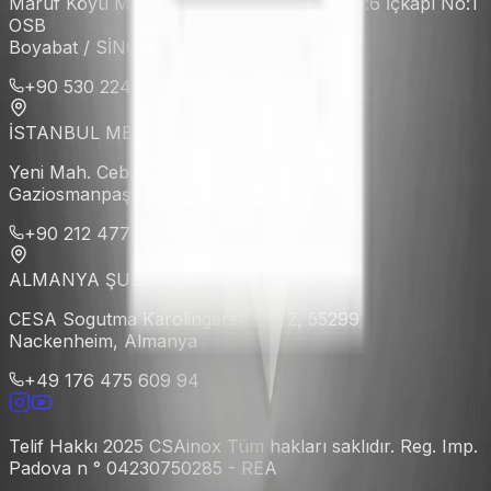
Maruf Köyü Mevkii 6 nolu Cd. 102. Ada No:6 İçkapı No:1
OSB
Boyabat / SİNOP
+90 530 224 68 88
İSTANBUL MERKEZ
Yeni Mah. Cebeci Cad. No:72 Küçükköy
Gaziosmanpaşa / İSTANBUL
+90 212 477 57 00
ALMANYA ŞUBE
CESA Sogutma Karolingerstraße 2, 55299
Nackenheim, Almanya
+49 176 475 609 94
Telif Hakkı 2025 CSAinox Tüm hakları saklıdır. Reg. Imp.
Padova n ° 04230750285 - REA