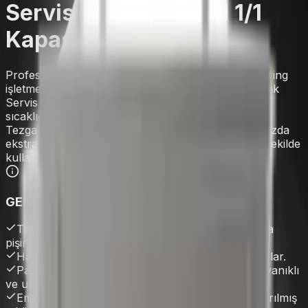
Servis Ünitesi - 2 GN 1/1
Kapasiteli (85 cm)
Profesyonel mutfaklar, restoranlar, oteller ve catering
işletmeleri için özel olarak tasarlanan Set Üstü Sıcak
Servis Ünitesi, sıcak yemeklerinizi ideal servis
sıcaklığında ve ilk anki tazeliğinde tutmanızı sağlar.
Tezgah üstü kompakt tasarımı sayesinde mutfağınızda
ekstra alan kaplamadan servis hattınızı en verimli şekilde
kullanmanıza olanak tanır.
GENEL ÖZELLİKLER
Termostatik ısı kontrolü sayesinde sabit sıcaklıkta
pişirme imkânı.
Hareketli ısıtıcı sistemi, kolay ve hızlı temizlik sağlar.
Paslanmaz çelik fritöz sepetleri, yüksek ısıya dayanıklı
ve uzun ömürlü.
Emniyetli yağ tahliyesi için ön kısıma konumlandırılmış