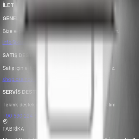
İLETİŞİM
GENEL SORULAR
Bize e-posta gönderin hemen geri dönüş yapalım.
info@karacasan.com
SATIŞ DESTEĞİ
Satış için e-ticaret sayfamızı ziyaret edebilirsiniz.
shop.csainox.com.tr
SERVİS DESTEĞİ
Teknik destek için hemen arayın yardımcı olalım.
+90 530 224 6888
FABRİKA