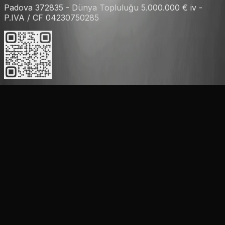
Padova 372835 - Dünya Topluluğu 5.000.000 € iv -
P.IVA / CF 04230750285