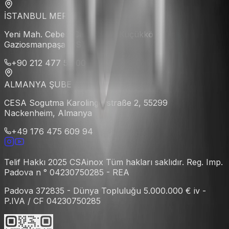
İSTANBUL MERKEZ
Yeni Mah. Cebeci Cad. No:72 Küçükköy
Gaziosmanpaşa / İSTANBUL
+90 212 477 57 00
ALMANYA ŞUBE
CESA Sogutma Karolingerstraße 2, 55299
Nackenheim, Almanya
+49 176 475 609 94
Telif Hakkı 2025 CSAinox Tüm hakları saklıdır. Reg. Imp.
Padova n ° 04230750285 - REA
Padova 372835 - Dünya Topluluğu 5.000.000 € iv -
P.IVA / CF 04230750285