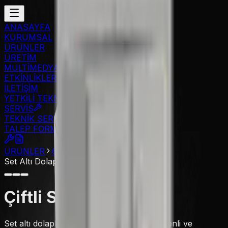
ANASAYFA
KURUMSAL
ÜRÜNLER
ÜRETİM
MULTİMEDYA
ETKİNLİKLER
İLETİŞİM
YETKİLİ TEKNİK
SERVİS
TEKNİK SERVİS
TALEP FORMU
ÜRÜNLER
600 Serisi
Set Altı Dolap
Set Altı Dolap
Çiftli Set Altı Dolap
Set altı dolaplar, mutfak ekipmanlarını düzenli ve