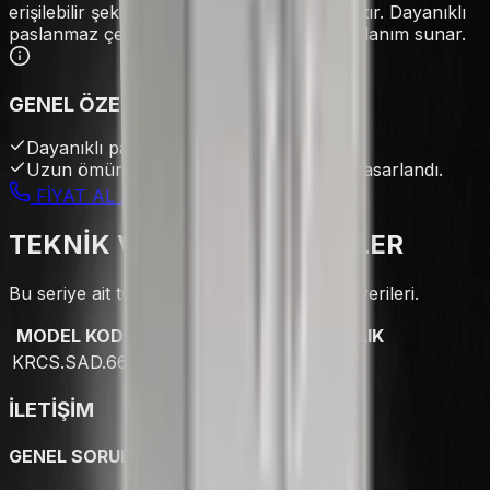
erişilebilir şekilde saklamak için tasarlanmıştır. Dayanıklı
paslanmaz çelik gövde ile uzun ömürlü kullanım sunar.
GENEL ÖZELLİKLER
Dayanıklı paslanmaz çelik gövde.
Uzun ömürlü profesyonel kullanım için tasarlandı.
FİYAT AL / İLETİŞİM
TEKNİK VERİLER & MODELLER
Bu seriye ait tüm modellerin detaylı teknik verileri.
MODEL KODU
NET EBAT (mm)
AĞIRLIK
KRCS.SAD.660
600 x 600 x 500
27 kg
İLETİŞİM
GENEL SORULAR