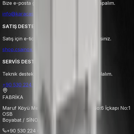
Bize e-posta gönderin hemen geri dönüş yapalım.
info@karacasan.com
SATIŞ DESTEĞİ
Satış için e-ticaret sayfamızı ziyaret edebilirsiniz.
shop.csainox.com.tr
SERVİS DESTEĞİ
Teknik destek için hemen arayın yardımcı olalım.
+90 530 224 6888
FABRİKA
Maruf Köyü Mevkii 6 nolu Cd. 102. Ada No:6 İçkapı No:1
OSB
Boyabat / SİNOP
+90 530 224 68 88