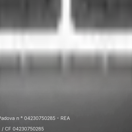
 OSB
. Padova n ° 04230750285 - REA
A / CF 04230750285