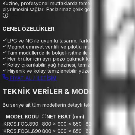
Kuzine, profesyonel mutfaklarda temel pişirme işlemleri için 
pişirilmesini sağlar. Paslanmaz çelik gövde, kolay temizlen
GENEL ÖZELLİKLER
LPG ve NG ile uyumlu tasarım, farklı enerji kaynaklarıy
Magnet emniyet ventilli ve pilotlu musluklar, maksimum g
Tam modüllerde iki bölgeli ısıtma ile aynı anda farklı pişi
Her brülör için ayrı piezo çakmak kontrolü, hızlı ve güv
Kolay çıkarılabilir yağ haznesi, temizlik süresini kısaltır.
Hijyenik ve kolay temizlenebilir yüzey, yoğun tempolu m
FİYAT AL / İLETİŞİM
TEKNİK VERİLER & MODELLER
Bu seriye ait tüm modellerin detaylı teknik verileri.
MODEL KODU
NET EBAT (mm)
BRÜT EBAT
KRCS.FOG.890
800 x 900 x 850
820 x 980 x 1050
4 +
KRCS.FOGL.890
800 x 900 x 850
820 x 980 x 1050
4 +