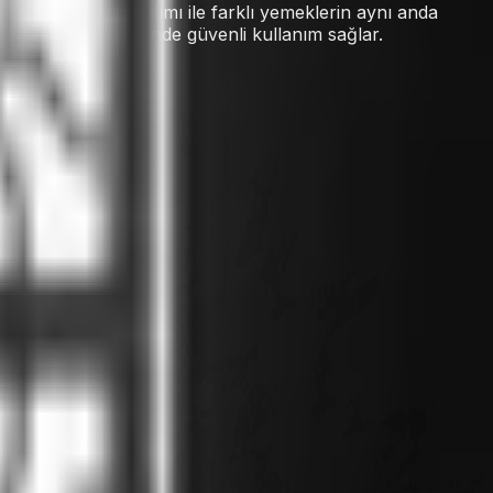
zlı ve eşit ısı dağılımı ile farklı yemeklerin aynı anda
k sistemleri sayesinde güvenli kullanım sağlar.
ERTİFİKA
-GAR-7115/80
-GAR-7115/80