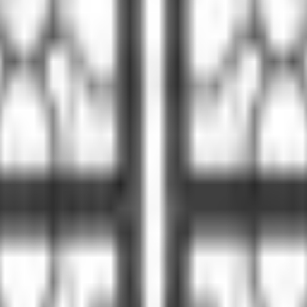
tasarlanmıştır. Gaz veya elektrik ile çalışabilen modelleri, hı
ebilirlik ve uzun ömür sunar. Termostatik kontrol ve güvenli
la esnek kullanım.
üvenlik ve kullanım kolaylığı sağlar.
rme sıcaklıkları.
enilir ateşleme imkânı.
utfaklarda pratik kullanım.
KAPASİTE
AĞIRLIK
GÜÇ
ENERJİ
S
 1 Fırın
145 kg
43,349 kw 20 mbar
NG
2422
 1 Fırın
145 kg
37,953 KW 30 mbar
LPG
2422