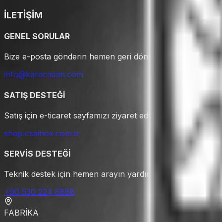
İLETİŞİM
GENEL SORULAR
Bize e-posta gönderin hemen geri dönüş yapalım.
info@karacasan.com
SATIŞ DESTEĞİ
Satış için e-ticaret sayfamızı ziyaret edebilirsiniz.
shop.csainox.com.tr
SERVİS DESTEĞİ
Teknik destek için hemen arayın yardımcı olalım.
+90 530 224 6888
FABRİKA