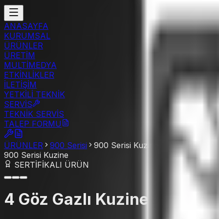
ANASAYFA
KURUMSAL
ÜRÜNLER
ÜRETİM
MULTİMEDYA
ETKİNLİKLER
İLETİŞİM
YETKİLİ TEKNİK
SERVİS
TEKNİK SERVİS
TALEP FORMU
ÜRÜNLER
900 Serisi
900 Serisi Kuzine
900 Serisi Kuzine
SERTİFİKALI ÜRÜN
4 Göz Gazlı Kuzine