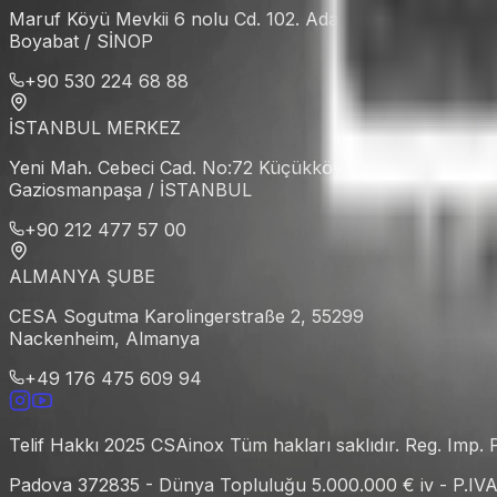
Maruf Köyü Mevkii 6 nolu Cd. 102. Ada No:6 İçkapı No:1
Boyabat / SİNOP
+90 530 224 68 88
İSTANBUL MERKEZ
Yeni Mah. Cebeci Cad. No:72 Küçükköy
Gaziosmanpaşa / İSTANBUL
+90 212 477 57 00
ALMANYA ŞUBE
CESA Sogutma Karolingerstraße 2, 55299
Nackenheim, Almanya
+49 176 475 609 94
Telif Hakkı 2025 CSAinox Tüm hakları saklıdır. Reg. Imp
Padova 372835 - Dünya Topluluğu 5.000.000 € iv - P.IV