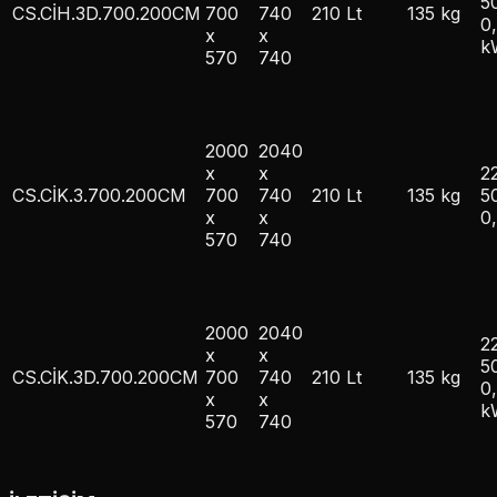
5
CS.CİH.3D.700.200CM
700
740
210 Lt
135 kg
0
x
x
k
570
740
2000
2040
x
x
2
CS.CİK.3.700.200CM
700
740
210 Lt
135 kg
5
x
x
0
570
740
2000
2040
2
x
x
5
CS.CİK.3D.700.200CM
700
740
210 Lt
135 kg
0
x
x
k
570
740