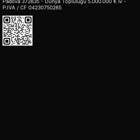
Padova 372835 - Dünya Topluluğu 5.000.000 € iv -
P.IVA / CF 04230750285