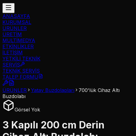
ANASAYFA
KURUMSAL
ÜRÜNLER
ÜRETİM
MULTİMEDYA
ETKİNLİKLER
İLETİŞİM
YETKİLİ TEKNİK
SERVİS
TEKNİK SERVİS
TALEP FORMU
ÜRÜNLER
Yatay Buzdolapları
700'lük Cihaz Altı
Buzdolabı
Görsel Yok
3 Kapılı 200 cm Derin