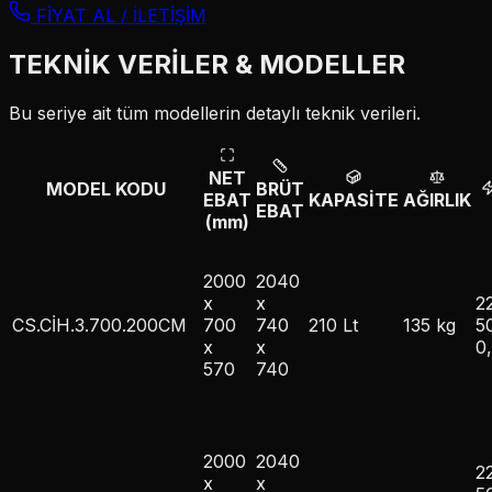
FİYAT AL / İLETİŞİM
TEKNİK VERİLER & MODELLER
Bu seriye ait tüm modellerin detaylı teknik verileri.
NET
MODEL KODU
BRÜT
EBAT
KAPASİTE
AĞIRLIK
EBAT
(mm)
2000
2040
x
x
2
CS.CİH.3.700.200CM
700
740
210 Lt
135 kg
5
x
x
0
570
740
2000
2040
2
x
x