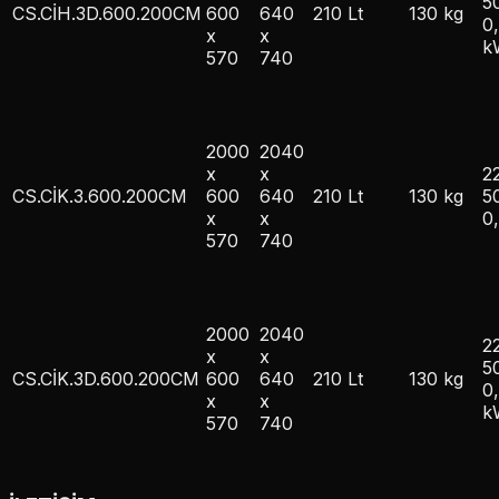
5
CS.CİH.3D.600.200CM
600
640
210 Lt
130 kg
0
x
x
k
570
740
2000
2040
x
x
2
CS.CİK.3.600.200CM
600
640
210 Lt
130 kg
5
x
x
0
570
740
2000
2040
2
x
x
5
CS.CİK.3D.600.200CM
600
640
210 Lt
130 kg
0
x
x
k
570
740