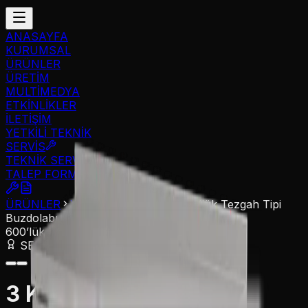
ANASAYFA
KURUMSAL
ÜRÜNLER
ÜRETİM
MULTİMEDYA
ETKİNLİKLER
İLETİŞİM
YETKİLİ TEKNİK
SERVİS
TEKNİK SERVİS
TALEP FORMU
ÜRÜNLER
Yatay Buzdolapları
600’lük Tezgah Tipi
Buzdolabı
600’lük Tezgah Tipi Buzdolabı
SERTİFİKALI ÜRÜN
3 Kapılı 200 cm Camlı