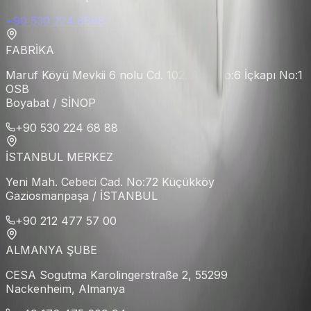
+90 530 224 6888
FABRİKA
Maruf Köyü Mevkii 6 nolu Cd. 102. Ada No:6 İçkapı No:1
OSB
Boyabat / SİNOP
+90 530 224 68 88
İSTANBUL MERKEZ
Yeni Mah. Cebeci Cad. No:72 Küçükköy
Gaziosmanpaşa / İSTANBUL
+90 212 477 57 00
ALMANYA ŞUBE
CESA Sogutma Karolingerstraße 2, 55299
Nackenheim, Almanya