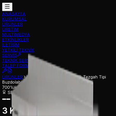
ANASAYFA
KURUMSAL
ÜRÜNLER
ÜRETİM
MULTİMEDYA
ETKİNLİKLER
İLETİŞİM
YETKİLİ TEKNİK
SERVİS
TEKNİK SERVİS
TALEP FORMU
ÜRÜNLER
Yatay Buzdolapları
700’lük Tezgah Tipi
Buzdolabı
700’lük Tezgah Tipi Buzdolabı
SERTİFİKALI ÜRÜN
3 Kapılı 200 cm Camlı