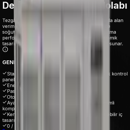
Derin Tezgah Altı Buzdolabı
Tezgah tipi buzdolapları, profesyonel mutfaklarda alan
verimliliği sağlayarak hem çalışma yüzeyi hem de
soğutma ünitesi olarak işlev görür. Yüksek soğutma
performansı, paslanmaz çelik gövdesi ve ergonomik
tasarımıyla uzun ömürlü ve hijyenik bir kullanım sunar.
GENEL ÖZELLİKLER
Statik veya fanlı soğutma sistemi. Dijital sıcaklık kontrol
paneli.
Enerji tasarruflu R290 gazlı soğutma.
Paslanmaz çelik iç ve dış yüzey.
Otomatik defrost özelliği.
Ayarlanabilir raf sistemi. Sessiz ve yüksek verimli
kompresör.
Kendiliğinden kapanan kapılar. Kolay temizlenebilir iç
tasarım.
0 / +8 °C sıcaklık aralığı.