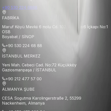
+90 530 224 6888
FABRİKA
Maruf Köyü Mevkii 6 nolu Cd. 102. Ada No:6 İçkapı No:1
OSB
Boyabat / SİNOP
+90 530 224 68 88
İSTANBUL MERKEZ
Yeni Mah. Cebeci Cad. No:72 Küçükköy
Gaziosmanpaşa / İSTANBUL
+90 212 477 57 00
ALMANYA ŞUBE
CESA Sogutma Karolingerstraße 2, 55299
Nackenheim, Almanya