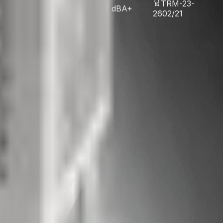
4 - 404 - 290 -
TRM-23-
Electric
47 dB
A+
2602/21