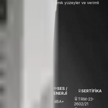
ır. Paslanmaz çelik gövde, hijyenik yüzeyler ve verimli
num alanı oluşturur.
SES /
GAZ
SERTİFİKA
ENERJİ
ENERJİ
4 - 404 - 290 -
TRM-23-
Electric
47 dB
A+
2602/21