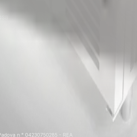
 OSB
. Padova n ° 04230750285 - REA