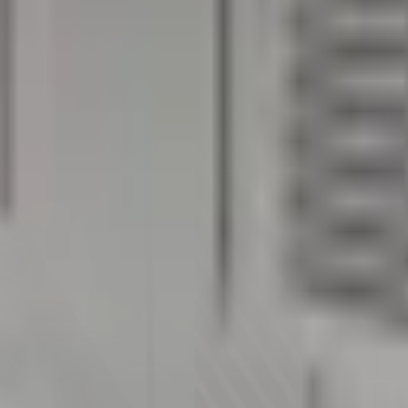
t / 2x 1/1
220v - 50 Hz /
R 13
120 kg
0 / +8
0,16kW
600