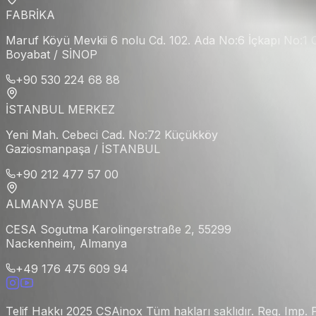
FABRİKA
Maruf Köyü Mevkii 6 nolu Cd. 102. Ada No:6 İçkapı No:1
Boyabat / SİNOP
+90 530 224 68 88
İSTANBUL MERKEZ
Yeni Mah. Cebeci Cad. No:72 Küçükköy
Gaziosmanpaşa / İSTANBUL
+90 212 477 57 00
ALMANYA ŞUBE
CESA Sogutma Karolingerstraße 2, 55299
Nackenheim, Almanya
+49 176 475 609 94
Telif Hakkı 2025 CSAinox Tüm hakları saklıdır. Reg. Imp