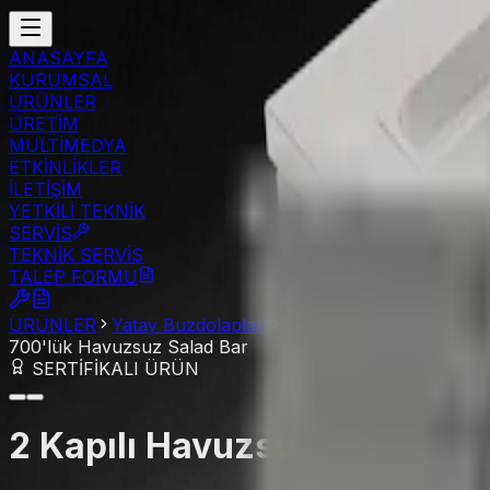
ANASAYFA
KURUMSAL
ÜRÜNLER
ÜRETİM
MULTİMEDYA
ETKİNLİKLER
İLETİŞİM
YETKİLİ TEKNİK
SERVİS
TEKNİK SERVİS
TALEP FORMU
ÜRÜNLER
Yatay Buzdolapları
700'lük Havuzsuz Salad
700'lük Havuzsuz Salad Bar
SERTİFİKALI ÜRÜN
2 Kapılı Havuzsuz Salad Bar