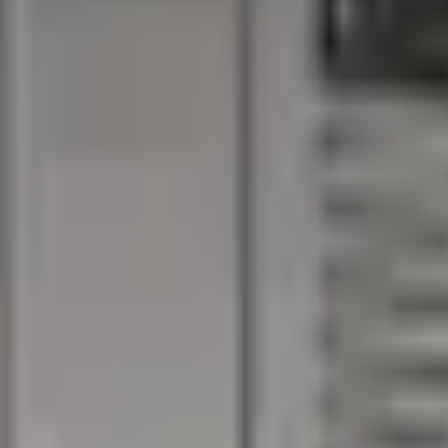
n sergilenmesi ve soğuk ortamda korunması için tasarlanmışt
mı sayesinde restoran, otel ve kafeteryalarda estetik bir su
stemi.
APASİTE
GÜÇ
AĞIRLIK
SICAKLIK
t / 2x 1/1
220v - 50 Hz /
R 13
120 kg
0 / +8
0,167kW
600