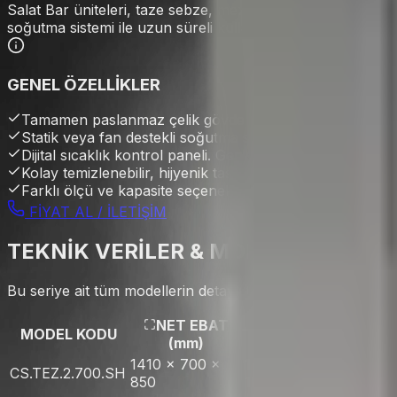
Salat Bar üniteleri, taze sebze, meze ve salata ürünlerini
soğutma sistemi ile uzun süreli kullanım sağlar. Şık tasarı
GENEL ÖZELLİKLER
Tamamen paslanmaz çelik gövde ve iç hacim.
Statik veya fan destekli soğutma sistemi.
Dijital sıcaklık kontrol paneli. Geniş üst çalışma yüzeyi.
Kolay temizlenebilir, hijyenik tasarım. Ayarlanabilir raf si
Farklı ölçü ve kapasite seçenekleri.
FİYAT AL / İLETİŞİM
TEKNİK VERİLER & MODELLER
Bu seriye ait tüm modellerin detaylı teknik verileri.
NET EBAT
MODEL KODU
BRÜT EBAT
K
(mm)
1410 x 700 x
1440 x 740 x
281 L
CS.TEZ.2.700.SH
850
1020
GN