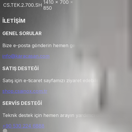
1410 x 700 x
1440 x 740 x
281 L
CS.TEK.2.700.SH
850
1020
GN
İLETİŞİM
GENEL SORULAR
Bize e-posta gönderin hemen geri dönüş yapalım.
info@karacasan.com
SATIŞ DESTEĞİ
Satış için e-ticaret sayfamızı ziyaret edebilirsiniz.
shop.csainox.com.tr
SERVİS DESTEĞİ
Teknik destek için hemen arayın yardımcı olalım.
+90 530 224 6888